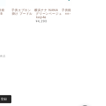
供前
子供エプロン 横浜ナナ NANA 子供前
1B
掛け プードル グリーンベージュ nn-
kep4e
¥4,290
谷商店
登録