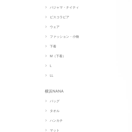
パジャマ・ナイティ
ビスコラピア
ウェア
ファッション・小物
下着
M（下着）
L
LL
横浜NANA
バッグ
タオル
ハンカチ
マット