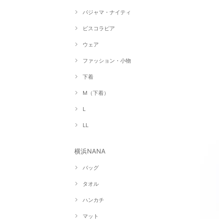
パジャマ・ナイティ
ビスコラピア
ウェア
ファッション・小物
下着
M（下着）
L
LL
横浜NANA
バッグ
タオル
ハンカチ
マット