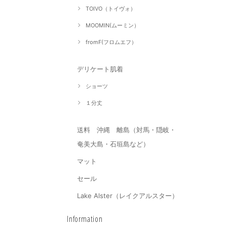
TOIVO（トイヴォ）
MOOMIN(ムーミン）
fromF(フロムエフ）
デリケート肌着
ショーツ
１分丈
送料 沖縄 離島（対馬・隠岐・
奄美大島・石垣島など）
マット
セール
Lake Alster（レイクアルスター）
Information