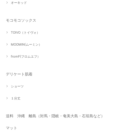
オーキッド
モコモコソックス
TOIVO（トイヴォ）
MOOMIN(ムーミン）
fromF(フロムエフ）
デリケート肌着
ショーツ
１分丈
送料 沖縄 離島（対馬・隠岐・奄美大島・石垣島など）
マット