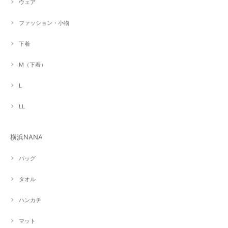
ウェア
ファッション・小物
下着
M（下着）
L
LL
横浜NANA
バッグ
タオル
ハンカチ
マット