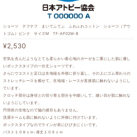
ショーツ テフテフ まいてふてふ ふわふわコットン ショーツ（アウ
トゴム）ピンク サイズM TF-AP02M-B
¥2,530
空気を含んだようなとても柔らかい着心地のガーゼを二重にした肌に優し
いボックスタイプの一分丈ショーツです。
さらにウエストと足口は生地端を外側に折り返し、その上にゴム替わりの
ストレッチレースを載せて、生地端・レースが直接肌に触れないようにし
ています。
クロッチ部分は身頃との切り替え部分を中縫いして、縫い目が肌に触れな
いようにしています。
円筒状の生地なので脇の縫目もありません。
洗濯ネームも肌に触れないように外側に付けています。
ボックスタイプなのでラインが表にひびきにくいです。
バスト１０８ｃｍ-身丈１０９ｃｍ