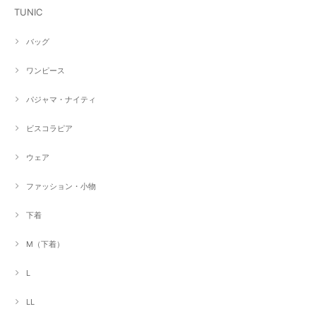
TUNIC
バッグ
ワンピース
パジャマ・ナイティ
ビスコラピア
ウェア
ファッション・小物
下着
M（下着）
L
LL