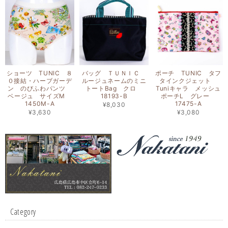
ショーツ TUNIC ８
バッグ ＴＵＮＩＣ
ポーチ TUNIC タフ
０接結・ハーブガーデ
ルージュネームのミニ
タインクジェット
ン のびふわパンツ
トートBag クロ
Tuniキャラ メッシュ
ベージュ サイズM
18193-B
ポーチL グレー
1450M-A
17475-A
¥8,030
¥3,630
¥3,080
Category