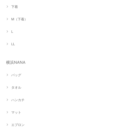
下着
M（下着）
L
LL
横浜NANA
バッグ
タオル
ハンカチ
マット
エプロン