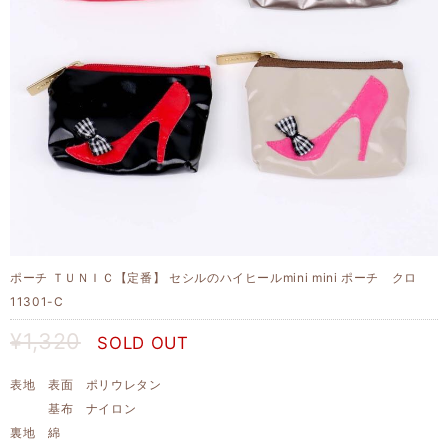
ポーチ ＴＵＮＩＣ【定番】 セシルのハイヒールmini mini ポーチ クロ
11301-C
¥1,320
SOLD OUT
表地 表面 ポリウレタン
基布 ナイロン
裏地 綿