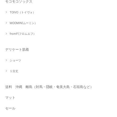
モコモコソックス
TOIVO（トイヴォ）
MOOMIN(ムーミン）
fromF(フロムエフ）
デリケート肌着
ショーツ
１分丈
送料 沖縄 離島（対馬・隠岐・奄美大島・石垣島など）
マット
セール