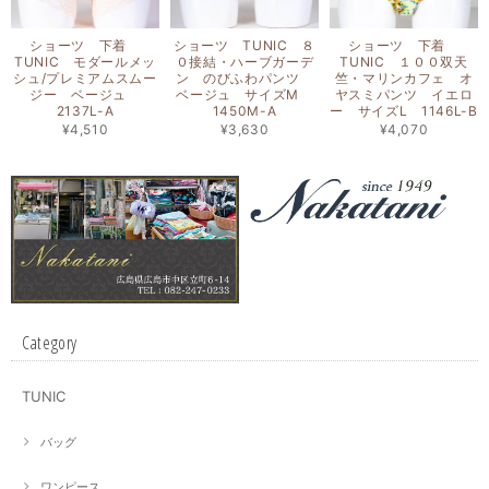
ショーツ 下着
ショーツ TUNIC ８
ショーツ 下着
TUNIC モダールメッ
０接結・ハーブガーデ
TUNIC １００双天
シュ/プレミアムスムー
ン のびふわパンツ
竺・マリンカフェ オ
ジー ベージュ
ベージュ サイズM
ヤスミパンツ イエロ
2137L-A
1450M-A
ー サイズL 1146L-B
¥4,510
¥3,630
¥4,070
Category
TUNIC
バッグ
ワンピース