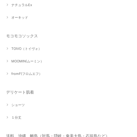
ナチュラルEx
オーキッド
モコモコソックス
TOIVO（トイヴォ）
MOOMIN(ムーミン）
fromF(フロムエフ）
デリケート肌着
ショーツ
１分丈
送料 沖縄 離島（対馬・隠岐・奄美大島・石垣島など）