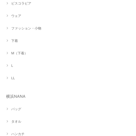
ビスコラピア
ウェア
ファッション・小物
下着
M（下着）
L
LL
横浜NANA
バッグ
タオル
ハンカチ