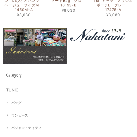
ン のびふわパンツ
トートBag クロ
Tuniキャラ メッシュ
ベージュ サイズM
18193-B
ポーチL グレー
1450M-A
17475-A
¥8,030
¥3,630
¥3,080
Category
TUNIC
バッグ
ワンピース
パジャマ・ナイティ