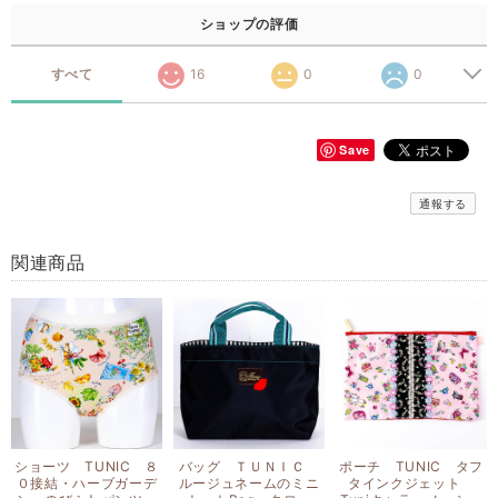
ショップの評価
すべて
16
0
0
Save
通報する
関連商品
ショーツ TUNIC ８
バッグ ＴＵＮＩＣ
ポーチ TUNIC タフ
０接結・ハーブガーデ
ルージュネームのミニ
タインクジェット