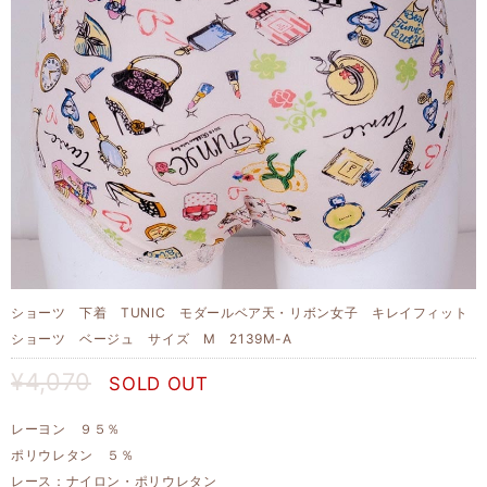
ショーツ 下着 TUNIC モダールベア天・リボン女子 キレイフィット
ショーツ ベージュ サイズ M 2139M-A
¥4,070
SOLD OUT
レーヨン ９５％
ポリウレタン ５％
レース：ナイロン・ポリウレタン