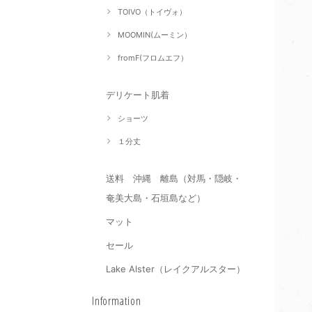
TOIVO（トイヴォ）
MOOMIN(ムーミン）
fromF(フロムエフ）
デリケート肌着
ショーツ
１分丈
送料 沖縄 離島（対馬・隠岐・
奄美大島・石垣島など）
マット
セール
Lake Alster（レイクアルスター）
Information