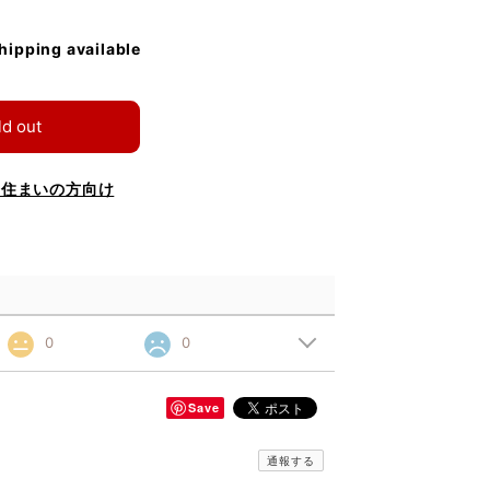
shipping available
ld out
お住まいの方向け
0
0
Save
通報する