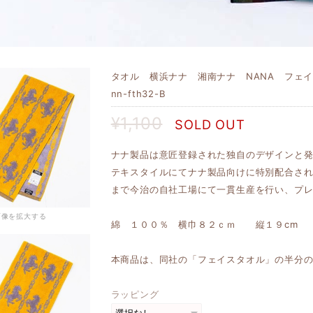
タオル 横浜ナナ 湘南ナナ NANA フェ
nn-fth32-B
¥1,100
SOLD OUT
ナナ製品は意匠登録された独自のデザインと
テキスタイルにてナナ製品向けに特別配合さ
まで今治の自社工場にて一貫生産を行い、プ
画像を拡大する
綿 １００％ 横巾８２ｃｍ 縦１９cm
本商品は、同社の「フェイスタオル」の半分
ラッピング