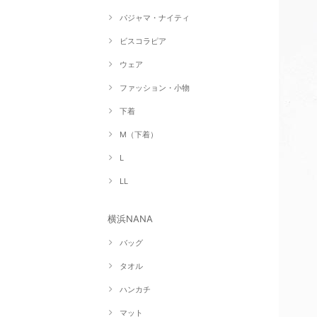
パジャマ・ナイティ
ビスコラピア
ウェア
ファッション・小物
下着
M（下着）
L
LL
横浜NANA
バッグ
タオル
ハンカチ
マット