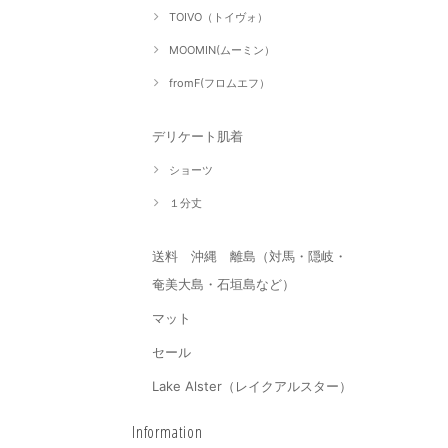
TOIVO（トイヴォ）
MOOMIN(ムーミン）
fromF(フロムエフ）
デリケート肌着
ショーツ
１分丈
送料 沖縄 離島（対馬・隠岐・
奄美大島・石垣島など）
マット
セール
Lake Alster（レイクアルスター）
Information