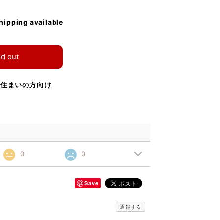
shipping available
ld out
お住まいの方向け
0
0
Save
通報する