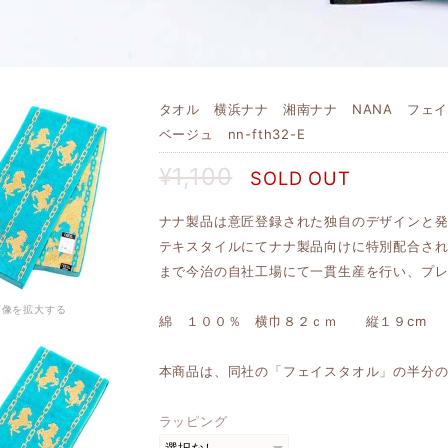
タオル 横浜ナナ 湘南ナナ NANA フェ
ベージュ nn-fth32-E
¥1,100
SOLD OUT
ナナ製品は意匠登録された独自のデザインと
テキスタイルにてナナ製品向けに特別配合さ
まで今治の自社工場にて一貫生産を行い、プ
画像を拡大する
綿 １００％ 横巾８２ｃｍ 縦１９cm
本商品は、同社の「フェイスタオル」の半分
ラッピング