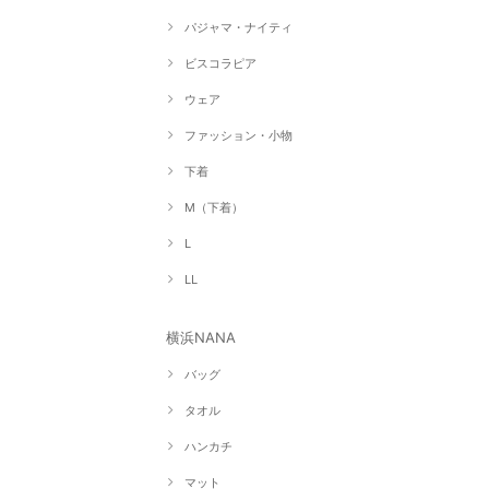
パジャマ・ナイティ
ビスコラピア
ウェア
ファッション・小物
下着
M（下着）
L
LL
横浜NANA
バッグ
タオル
ハンカチ
マット