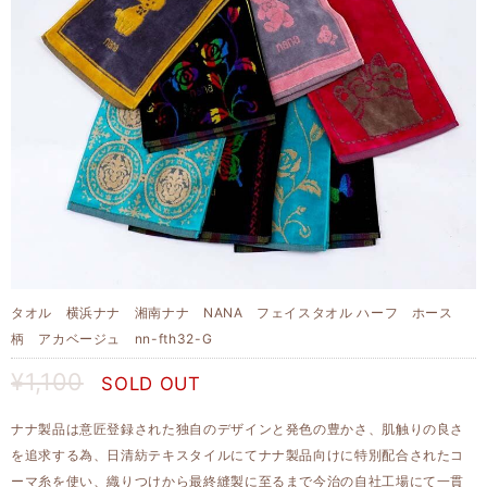
タオル 横浜ナナ 湘南ナナ NANA フェイスタオル ハーフ ホース
柄 アカベージュ nn-fth32-G
¥1,100
SOLD OUT
ナナ製品は意匠登録された独自のデザインと発色の豊かさ、肌触りの良さ
を追求する為、日清紡テキスタイルにてナナ製品向けに特別配合されたコ
ーマ糸を使い、織りつけから最終縫製に至るまで今治の自社工場にて一貫