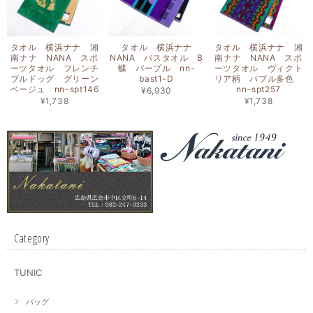
タオル 横浜ナナ 湘
タオル 横浜ナナ
タオル 横浜ナナ 湘
南ナナ NANA スポ
NANA バスタオル B
南ナナ NANA スポ
ーツタオル フレンチ
蝶 パープル nn-
ーツタオル ヴィクト
ブルドッグ グリーン
bast1-D
リア柄 パプル多色
ベージュ nn-spt146
nn-spt257
¥6,930
¥1,738
¥1,738
Category
TUNIC
バッグ