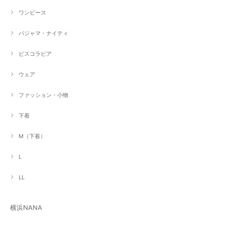
ワンピース
パジャマ・ナイティ
ビスコラピア
ウェア
ファッション・小物
下着
M（下着）
L
LL
横浜NANA