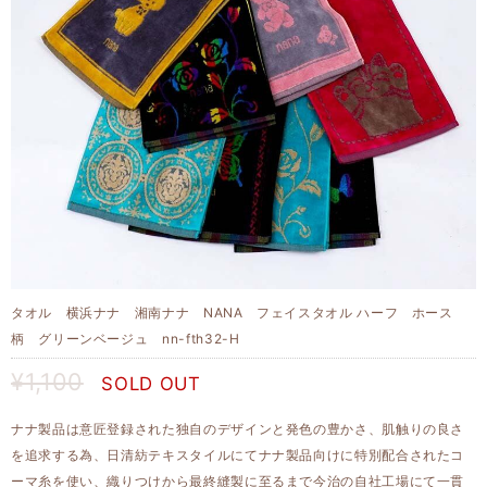
タオル 横浜ナナ 湘南ナナ NANA フェイスタオル ハーフ ホース
柄 グリーンベージュ nn-fth32-H
¥1,100
SOLD OUT
ナナ製品は意匠登録された独自のデザインと発色の豊かさ、肌触りの良さ
を追求する為、日清紡テキスタイルにてナナ製品向けに特別配合されたコ
ーマ糸を使い、織りつけから最終縫製に至るまで今治の自社工場にて一貫