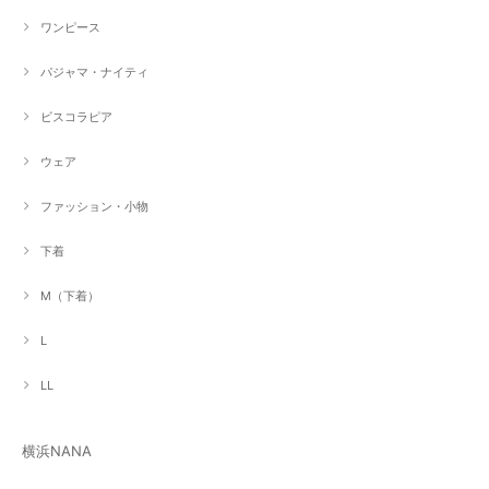
ワンピース
パジャマ・ナイティ
ビスコラピア
ウェア
ファッション・小物
下着
M（下着）
L
LL
横浜NANA