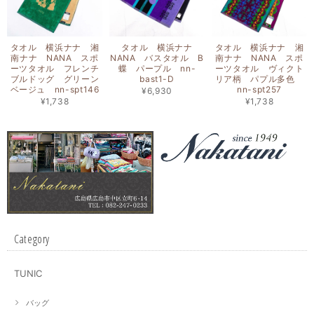
タオル 横浜ナナ 湘
タオル 横浜ナナ
タオル 横浜ナナ 湘
南ナナ NANA スポ
NANA バスタオル B
南ナナ NANA スポ
ーツタオル フレンチ
蝶 パープル nn-
ーツタオル ヴィクト
ブルドッグ グリーン
bast1-D
リア柄 パプル多色
ベージュ nn-spt146
nn-spt257
¥6,930
¥1,738
¥1,738
Category
TUNIC
バッグ