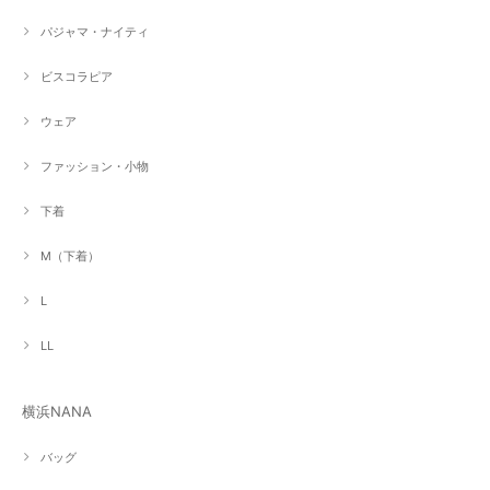
パジャマ・ナイティ
ビスコラピア
ウェア
ファッション・小物
下着
M（下着）
L
LL
横浜NANA
バッグ