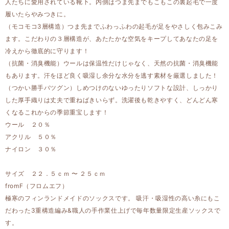
人たちに愛用されている靴下。内側はつま先までもこもこの裏起毛で一度
履いたらやみつきに。
（モコモコ3層構造）つま先までふわっふわの起毛が足をやさしく包みこみ
ます。こだわりの３層構造が、あたたかな空気をキープしてあなたの足を
冷えから徹底的に守ります！
（抗菌・消臭機能）ウールは保温性だけじゃなく、天然の抗菌・消臭機能
もあります。汗をほど良く吸湿し余分な水分を逃す素材を厳選しました！
（つかい勝手バツグン）しめつけのないゆったりソフトな設計、しっかり
した厚手織りは丈夫で重ねばきいらず。洗濯後も乾きやすく、どんどん寒
くなるこれからの季節重宝します！
ウール ２０％
アクリル ５０％
ナイロン ３０％
サイズ ２２．５ｃｍ 〜 ２５ｃｍ
fromF（フロムエフ）
極寒のフィンランドメイドのソックスです。 吸汗・吸湿性の高い糸にもこ
だわった3重構造編み&職人の手作業仕上げで毎年数量限定生産ソックスで
す。