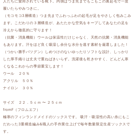
人たちに愛用されている靴下。内側はつま先までもこもこの裏起毛で一度
履いたらやみつきに。
（モコモコ3層構造）つま先までふわっふわの起毛が足をやさしく包みこみ
ます。こだわりの３層構造が、あたたかな空気をキープしてあなたの足を
冷えから徹底的に守ります！
（抗菌・消臭機能）ウールは保温性だけじゃなく、天然の抗菌・消臭機能
もあります。汗をほど良く吸湿し余分な水分を逃す素材を厳選しました！
（つかい勝手バツグン）しめつけのないゆったりソフトな設計、しっかり
した厚手織りは丈夫で重ねばきいらず。洗濯後も乾きやすく、どんどん寒
くなるこれからの季節重宝します！
ウール ２０％
アクリル ５０％
ナイロン ３０％
サイズ ２２．５ｃｍ 〜 ２５ｃｍ
fromF（フロムエフ）
極寒のフィンランドメイドのソックスです。 吸汗・吸湿性の高い糸にもこ
だわった3重構造編み&職人の手作業仕上げで毎年数量限定生産ソックスで
す。