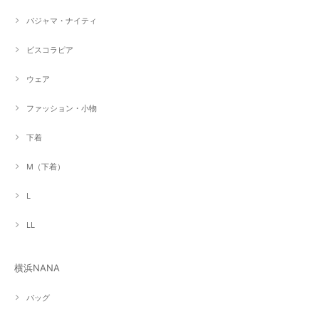
パジャマ・ナイティ
ビスコラピア
ウェア
ファッション・小物
下着
M（下着）
L
LL
横浜NANA
バッグ