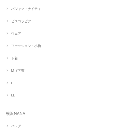
パジャマ・ナイティ
ビスコラピア
ウェア
ファッション・小物
下着
M（下着）
L
LL
横浜NANA
バッグ