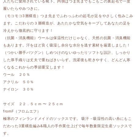
人たちに愛用されている靴下。内側はつま先までもこもこの裏起毛で一度
履いたらやみつきに。
（モコモコ3層構造）つま先までふわっふわの起毛が足をやさしく包みこみ
ます。こだわりの３層構造が、あたたかな空気をキープしてあなたの足を
冷えから徹底的に守ります！
（抗菌・消臭機能）ウールは保温性だけじゃなく、天然の抗菌・消臭機能
もあります。汗をほど良く吸湿し余分な水分を逃す素材を厳選しました！
（つかい勝手バツグン）しめつけのないゆったりソフトな設計、しっかり
した厚手織りは丈夫で重ねばきいらず。洗濯後も乾きやすく、どんどん寒
くなるこれからの季節重宝します！
ウール ２０％
アクリル ５０％
ナイロン ３０％
サイズ ２２．５ｃｍ 〜 ２５ｃｍ
fromF（フロムエフ）
極寒のフィンランドメイドのソックスです。 吸汗・吸湿性の高い糸にもこ
だわった3重構造編み&職人の手作業仕上げで毎年数量限定生産ソックスで
す。