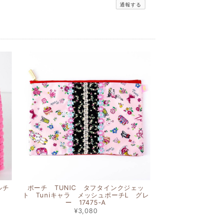
通報する
ルチ
ポーチ TUNIC タフタインクジェッ
ト Tuniキャラ メッシュポーチL グレ
ー 17475-A
¥3,080