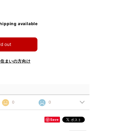
shipping available
ld out
お住まいの方向け
0
0
Save