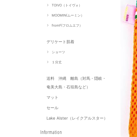
TOIVO（トイヴォ）
MOOMIN(ムーミン）
fromF(フロムエフ）
デリケート肌着
ショーツ
１分丈
送料 沖縄 離島（対馬・隠岐・
奄美大島・石垣島など）
マット
セール
Lake Alster（レイクアルスター）
Information