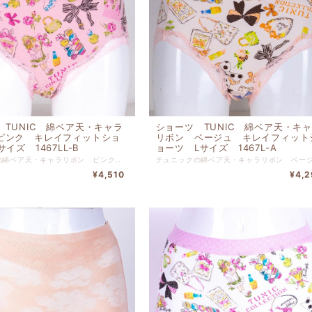
 TUNIC 綿ベア天・キャラ
ショーツ TUNIC 綿ベア天・キ
ピンク キレイフィットショ
リボン ベージュ キレイフィット
サイズ 1467LL-B
ョーツ Lサイズ 1467L-A
チュニックの綿ベア天・キャラリボン ピンク キレイフィットショーツ LLサイズです。 リゾートでリラックスしている気分に浸れるショーツです。 本体 綿 ９５％ ポリウレタン ５％ 別布 綿 １００％ レース部分 ナイロン 【サイズＬＬ】 ヒップ９５ｃｍ〜１０３ｃｍ
¥4,510
¥4,2