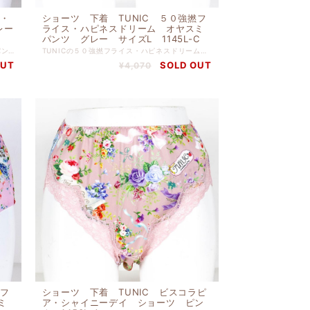
結・
ショーツ 下着 TUNIC ５０強撚フ
レー
ライス・ハピネスドリーム オヤスミ
パンツ グレー サイズL 1145L-C
TUNICの８０接結・プティTunic オヤスミパンツ グレージュ サイズLです。 ぴったりとした肌触りでリゾートでリラックスしている 気分に浸れるショーツです。 本体 綿 １００％ 別布 綿 １００％ 【サイズＬ】 ヒップ９０ｃｍ-９８ｃｍ
TUNICの５０強撚フライス・ハピネスドリーム オヤスミパンツ グレー サイズLです。 ぴったりとした肌触りでリゾートでリラックスしている 気分に浸れるショーツです。 本体 綿 １００％ 別布 綿 １００％ 【サイズL】 ヒップ９０ｃｍ-９８ｃｍ
OUT
SOLD OUT
¥4,070
撚フ
ショーツ 下着 TUNIC ビスコラピ
ミ
ア・シャイニーデイ ショーツ ピン