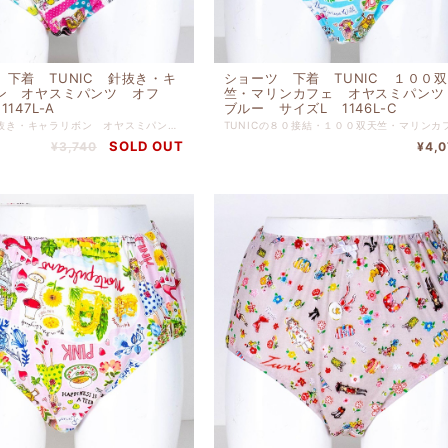
 下着 TUNIC 針抜き・キ
ショーツ 下着 TUNIC １００
ン オヤスミパンツ オフ
竺・マリンカフェ オヤスミパン
147L-A
ブルー サイズL 1146L-C
TUNICの針抜き・キャラリボン オヤスミパンツ オフ サイズLです。 ぴったりとした肌触りでリゾートでリラックスしている 気分に浸れるショーツです。 本体 綿 １００％ 別布 綿 １００％ 【サイズＬ】 ヒップ９０ｃｍ-９８ｃｍ
SOLD OUT
¥3,740
¥4,