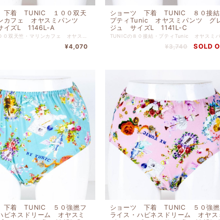
 下着 TUNIC １００双天
ショーツ 下着 TUNIC ８０接
ンカフェ オヤスミパンツ
プティTunic オヤスミパンツ グ
イズL 1146L-A
ジュ サイズL 1141L-C
TUNICの１００双天竺・マリンカフェ オヤスミパンツ ピンク サイズLです。 ぴったりとした肌触りでリゾートでリラックスしている 気分に浸れるショーツです。 本体 綿 １００％ 別布 綿 １００％ 【サイズＬ】 ヒップ９０ｃｍ-９８ｃｍ
SOLD 
¥4,070
¥3,740
 下着 TUNIC ５０強撚フ
ショーツ 下着 TUNIC ５０強
ハピネスドリーム オヤスミ
ライス・ハピネスドリーム オヤス