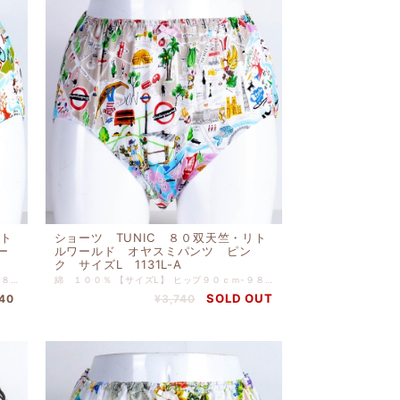
リト
ショーツ TUNIC ８０双天竺・リト
ー
ルワールド オヤスミパンツ ピン
ク サイズL 1131L-A
綿 １００％ 【サイズL】 ヒップ９０ｃｍ-９８ｃｍ
綿 １００％ 【サイズL】 ヒップ９０ｃｍ-９８ｃｍ
SOLD OUT
740
¥3,740