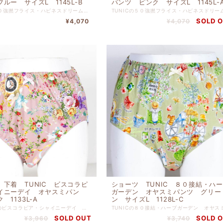
ルー サイズL 1145L-B
パンツ ピンク サイズL 1145L-
TUNICの５０強撚フライス・ハピネスドリーム オヤスミパンツ ブルー サイズLです。 ぴったりとした肌触りでリゾートでリラックスしている 気分に浸れるショーツです。 本体 綿 １００％ 別布 綿 １００％ 【サイズL】 ヒップ９０ｃｍ-９８ｃｍ
SOLD 
¥4,070
¥4,070
 下着 TUNIC ビスコラピ
ショーツ TUNIC ８０接結・ハ
イニーデイ オヤスミパン
ガーデン オヤスミパンツ グリー
 1133L-A
ン サイズL 1128L-C
チュニックのビスコラピア・シャイニーデイ オヤスミパンツ ピンクです。 シルクに最も近いポリエステル生地。 静電気を抑え、軽くシワを気にせず、気軽に着ていただけます。 リゾートでリラックスしている気分に浸れるパンツです。 ポリエステル １００％ 【サイズL】 ヒップ９０ｃｍ-９８ｃｍ
SOLD OUT
SOLD 
¥3,960
¥3,740