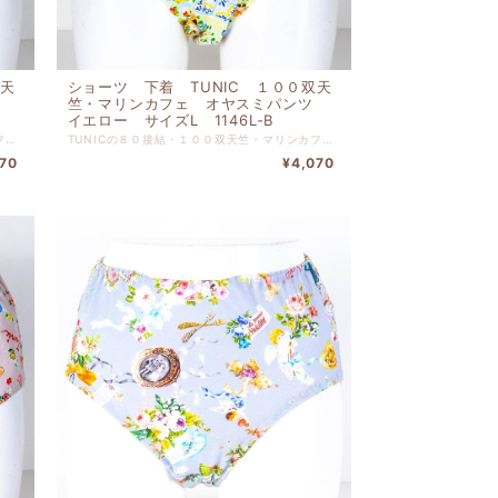
双天
ショーツ 下着 TUNIC １００双天
ツ
竺・マリンカフェ オヤスミパンツ
イエロー サイズL 1146L-B
TUNICの８０接結・１００双天竺・マリンカフェ オヤスミパンツ ブルー サイズLです。 ぴったりとした肌触りでリゾートでリラックスしている 気分に浸れるショーツです。 本体 綿 １００％ 別布 綿 １００％ 【サイズＬ】 ヒップ９０ｃｍ-９８ｃｍ
TUNICの８０接結・１００双天竺・マリンカフェ オヤスミパンツ イエロー サイズLです。 ぴったりとした肌触りでリゾートでリラックスしている 気分に浸れるショーツです。 本体 綿 １００％ 別布 綿 １００％ 【サイズＬ】 ヒップ９０ｃｍ-９８ｃｍ
070
¥4,070