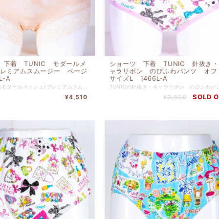
 下着 TUNIC モダールメ
ショーツ 下着 TUNIC 針抜き
プレミアムスムージー ベージ
ャラリボン のびふわパンツ オ
L-A
サイズL 1466L-A
チュニックのモダールメッシュ/プレミアムスムージー ベージュです。 本体 レーヨン ６８% ナイロン ２４％ ポリウレタン ８％ 別布 綿１００％ レース部分 ナイロン・ポリウレタン 【サイズL】 ヒップ９０ｃｍ-９８ｃｍ
SOLD 
¥4,510
¥3,850