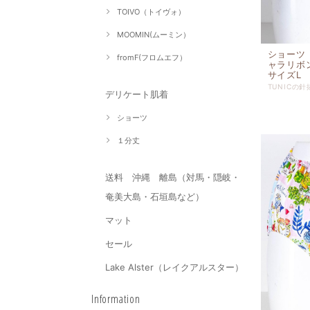
TOIVO（トイヴォ）
MOOMIN(ムーミン）
ショーツ
fromF(フロムエフ）
ャラリボ
サイズL 1
デリケート肌着
ショーツ
１分丈
送料 沖縄 離島（対馬・隠岐・
奄美大島・石垣島など）
マット
セール
Lake Alster（レイクアルスター）
Information