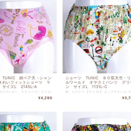
 TUNIC 綿ベア天・シャン
ショーツ TUNIC ８０双天竺・
きれいフィットショーツ ラ
ルワールド オヤスミパンツ グリ
サイズL 2145L-A
ン サイズL 1131L-C
綿 ９５％ ポリウレタン ５％ レース：ナイロン ポリウレタン 【サイズL】 ヒップ９０ｃｍ-９８ｃｍ
¥4,290
¥3,