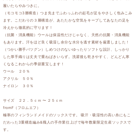
履いたらやみつきに。
（モコモコ3層構造）つま先までふわっふわの起毛が足をやさしく包みこみ
ます。こだわりの３層構造が、あたたかな空気をキープしてあなたの足を
冷えから徹底的に守ります！
（抗菌・消臭機能）ウールは保温性だけじゃなく、天然の抗菌・消臭機能
もあります。汗をほど良く吸湿し余分な水分を逃す素材を厳選しました！
（つかい勝手バツグン）しめつけのないゆったりソフトな設計、しっかり
した厚手織りは丈夫で重ねばきいらず。洗濯後も乾きやすく、どんどん寒
くなるこれからの季節重宝します！
ウール ２０％
アクリル ５０％
ナイロン ３０％
サイズ ２２．５ｃｍ 〜 ２５ｃｍ
fromF（フロムエフ）
極寒のフィンランドメイドのソックスです。 吸汗・吸湿性の高い糸にもこ
だわった3重構造編み&職人の手作業仕上げで毎年数量限定生産ソックスで
す。