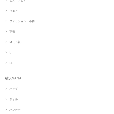
ビスコラピア
ウェア
ファッション・小物
下着
M（下着）
L
LL
横浜NANA
バッグ
タオル
ハンカチ