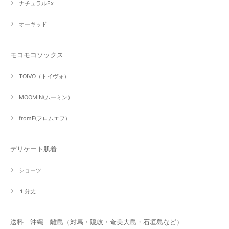
ナチュラルEx
オーキッド
モコモコソックス
TOIVO（トイヴォ）
MOOMIN(ムーミン）
fromF(フロムエフ）
デリケート肌着
ショーツ
１分丈
送料 沖縄 離島（対馬・隠岐・奄美大島・石垣島など）