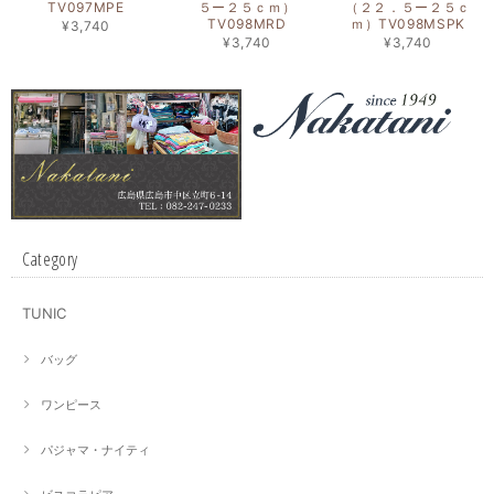
TV097MPE
５ー２５ｃｍ）
（２２．５ー２５ｃ
TV098MRD
ｍ）TV098MSPK
¥3,740
¥3,740
¥3,740
Category
TUNIC
バッグ
ワンピース
パジャマ・ナイティ