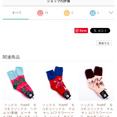
ショップの評価
すべて
16
0
0
Save
通報する
関連商品
ソックス fromF モ
ソックス fromF モ
ソックス fromF モ
コモコソックス ヘデ
コモコソックス マル
コモコソックス マル
ルマ/果物 ピーチ サ
ヤッコ/フラワーベー
ヤッコ/フラワーベー
イズM ３６-３８ （２
ス レッド サイズ
ス サーモンピンク