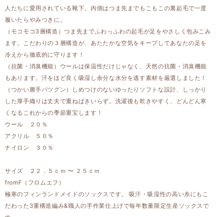
人たちに愛用されている靴下。内側はつま先までもこもこの裏起毛で一度
履いたらやみつきに。
（モコモコ3層構造）つま先までふわっふわの起毛が足をやさしく包みこみ
ます。こだわりの３層構造が、あたたかな空気をキープしてあなたの足を
冷えから徹底的に守ります！
（抗菌・消臭機能）ウールは保温性だけじゃなく、天然の抗菌・消臭機能
もあります。汗をほど良く吸湿し余分な水分を逃す素材を厳選しました！
（つかい勝手バツグン）しめつけのないゆったりソフトな設計、しっかり
した厚手織りは丈夫で重ねばきいらず。洗濯後も乾きやすく、どんどん寒
くなるこれからの季節重宝します！
ウール ２０％
アクリル ５０％
ナイロン ３０％
サイズ ２２．５ｃｍ 〜 ２５ｃｍ
fromF（フロムエフ）
極寒のフィンランドメイドのソックスです。 吸汗・吸湿性の高い糸にもこ
だわった3重構造編み&職人の手作業仕上げで毎年数量限定生産ソックスで