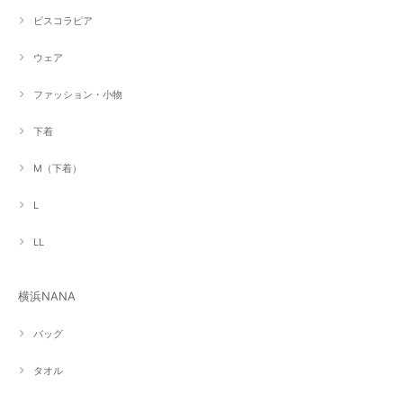
ビスコラピア
ウェア
ファッション・小物
下着
M（下着）
L
LL
横浜NANA
バッグ
タオル