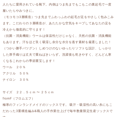
人たちに愛用されている靴下。内側はつま先までもこもこの裏起毛で一度
履いたらやみつきに。
（モコモコ3層構造）つま先までふわっふわの起毛が足をやさしく包みこみ
ます。こだわりの３層構造が、あたたかな空気をキープしてあなたの足を
冷えから徹底的に守ります！
（抗菌・消臭機能）ウールは保温性だけじゃなく、天然の抗菌・消臭機能
もあります。汗をほど良く吸湿し余分な水分を逃す素材を厳選しました！
（つかい勝手バツグン）しめつけのないゆったりソフトな設計、しっかり
した厚手織りは丈夫で重ねばきいらず。洗濯後も乾きやすく、どんどん寒
くなるこれからの季節重宝します！
ウール ２０％
アクリル ５０％
ナイロン ３０％
サイズ ２２．５ｃｍ 〜 ２５ｃｍ
fromF（フロムエフ）
極寒のフィンランドメイドのソックスです。 吸汗・吸湿性の高い糸にもこ
だわった3重構造編み&職人の手作業仕上げで毎年数量限定生産ソックスで