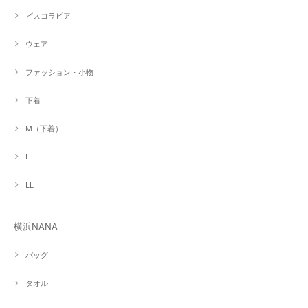
ビスコラピア
ウェア
ファッション・小物
下着
M（下着）
L
LL
横浜NANA
バッグ
タオル