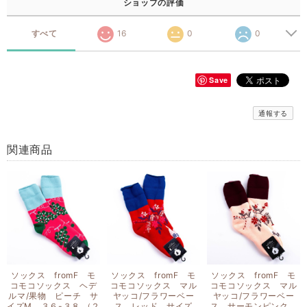
ショップの評価
すべて
16
0
0
Save
通報する
関連商品
ソックス fromF モ
ソックス fromF モ
ソックス fromF モ
コモコソックス ヘデ
コモコソックス マル
コモコソックス マル
ルマ/果物 ピーチ サ
ヤッコ/フラワーベー
ヤッコ/フラワーベー
イズM ３６-３８ （２
ス レッド サイズ
ス サーモンピンク