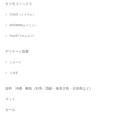
モコモコソックス
TOIVO（トイヴォ）
MOOMIN(ムーミン）
fromF(フロムエフ）
デリケート肌着
ショーツ
１分丈
送料 沖縄 離島（対馬・隠岐・奄美大島・石垣島など）
マット
セール