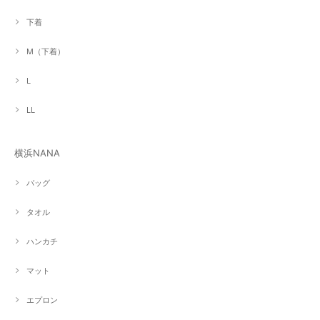
下着
M（下着）
L
LL
横浜NANA
バッグ
タオル
ハンカチ
マット
エプロン