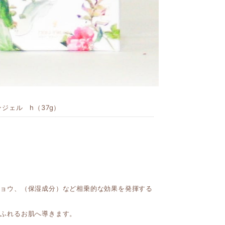
ジェル h（37g）
リョウ、（保湿成分）など相乗的な効果を発揮する
。
あふれるお肌へ導きます。