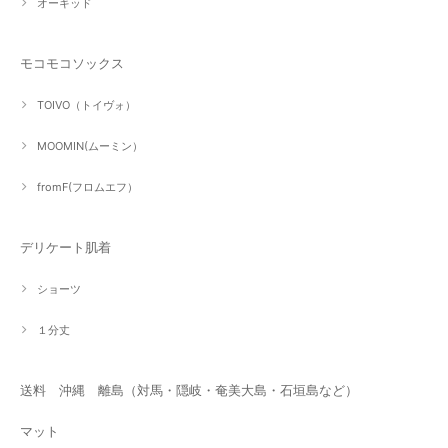
オーキッド
モコモコソックス
TOIVO（トイヴォ）
MOOMIN(ムーミン）
fromF(フロムエフ）
デリケート肌着
ショーツ
１分丈
送料 沖縄 離島（対馬・隠岐・奄美大島・石垣島など）
マット