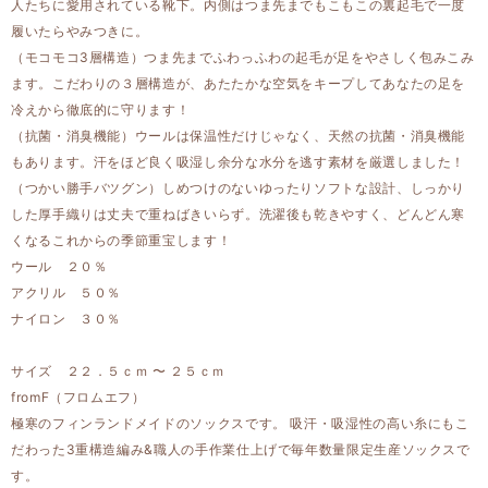
人たちに愛用されている靴下。内側はつま先までもこもこの裏起毛で一度
履いたらやみつきに。
（モコモコ3層構造）つま先までふわっふわの起毛が足をやさしく包みこみ
ます。こだわりの３層構造が、あたたかな空気をキープしてあなたの足を
冷えから徹底的に守ります！
（抗菌・消臭機能）ウールは保温性だけじゃなく、天然の抗菌・消臭機能
もあります。汗をほど良く吸湿し余分な水分を逃す素材を厳選しました！
（つかい勝手バツグン）しめつけのないゆったりソフトな設計、しっかり
した厚手織りは丈夫で重ねばきいらず。洗濯後も乾きやすく、どんどん寒
くなるこれからの季節重宝します！
ウール ２０％
アクリル ５０％
ナイロン ３０％
サイズ ２２．５ｃｍ 〜 ２５ｃｍ
fromF（フロムエフ）
極寒のフィンランドメイドのソックスです。 吸汗・吸湿性の高い糸にもこ
だわった3重構造編み&職人の手作業仕上げで毎年数量限定生産ソックスで
す。