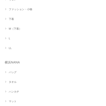
ファッション・小物
下着
M（下着）
L
LL
横浜NANA
バッグ
タオル
ハンカチ
マット