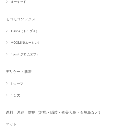
オーキッド
モコモコソックス
TOIVO（トイヴォ）
MOOMIN(ムーミン）
fromF(フロムエフ）
デリケート肌着
ショーツ
１分丈
送料 沖縄 離島（対馬・隠岐・奄美大島・石垣島など）
マット